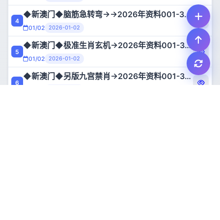
◆新澳门◆脑筋急转弯→→2026年资料001-365
天线宝宝主论坛看天线宝宝的技巧
4
31
01/02
2026-01-02
01/12
2026-01-12
• qt
◆新澳门◆极准生肖玄机→2026年资料001-365
天线宝宝脑筋急转弯歇后语大全。吉利论坛ji520.com宣传部
5
32
01/02
2026-01-02
01/12
2026-01-12
• qt
◆新澳门◆另版九宫禁肖→2026年资料001-365
天线宝宝脑筋急转弯歇后语大全。吉利论坛ji520.com宣传部
6
33
01/02
2026-01-02
01/12
2026-01-12
• qt
◆新澳门◆生肖歇后语→→2026年资料001-365
liuhecai六和彩四柱出肖日柱出行全年挂牌杀肖看输尽光须知
7
34
01/02
2026-01-02
01/12
2026-01-12
• qt
查看全部（27篇）
◆新澳门◆赌神五字诗→→2026年资料001-365
根据六十甲子全年杀尾
8
35
01/02
2026-01-02
01/12
2026-01-12
• qt
按月日推算全年不出报(每年通用)
香港
37
36
01/12
2026-01-12
• qt
〓香港〓2026年【澳门葡京赌侠诗】全年资料(001-152期)
最好的香港总彩白小姐东方心经测彩方法
1
37
01/10
2026-01-10
01/12
2026-01-12
• qt