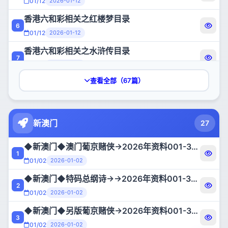
01/12
2026-01-12
01/12
2026-01-12
• qt
香港六和彩相关之红楼梦目录
《香港六和彩看电视台煮菜》定单双、波色的绝招
6
24
01/12
2026-01-12
01/12
2026-01-12
• qt
香港六和彩相关之水浒传目录
与六和彩相关的一些民俗...........以下资料均来自。吉利论坛ji520.com宣传部，以供网友参考。看最有趣最准确的本站独家编辑资料请访问吉利论坛。
7
25
01/12
2026-01-12
01/12
2026-01-12
• qt
查看全部（67篇）
脑筋急转弯歇后语大全，吉利论坛ji520.com宣传部
六和彩liuhecai相关之六十甲子纳音推年命之一
8
26
01/12
2026-01-12
01/12
2026-01-12
• qt
六和彩liuhecai相关之六十甲子纳音推年命之二
新澳门
27
27
01/12
2026-01-12
• qt
◆新澳门◆澳门葡京赌侠→2026年资料001-365
六和彩【绝顶规律】全年固定公式规律『出行篇』
1
28
01/02
2026-01-02
01/12
2026-01-12
• qt
◆新澳门◆特码总纲诗→→2026年资料001-365
六和彩研究方法
2
29
01/02
2026-01-02
01/12
2026-01-12
• qt
◆新澳门◆另版葡京赌侠→2026年资料001-365
吉利论坛包罗大部分圈内文字资料，查阅前请先看六合三戒 【钦差大人】
3
30
01/02
2026-01-02
01/12
2026-01-12
• qt