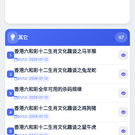
01/12
2026-01-12
• qt
liuhecai 六和彩相关<<生肖与故事传说>>续四
17
01/12
2026-01-12
• qt
→买码必知→【为什么您一直买不中的原因！怎么才会中】←
其它
18
67
01/12
2026-01-12
• qt
香港六和彩十二生肖文化趣谈之马羊猴
liuhecai杀肖公式特码合数单双期期杀尾数
1
19
01/12
2026-01-12
01/12
2026-01-12
• qt
香港六和彩十二生肖文化趣谈之兔龙蛇
liuhecai简简单单算特码特码规律公式
2
20
01/12
2026-01-12
01/12
2026-01-12
• qt
香港六和彩全年可用的杀码规律
◆◆【六和彩机密文件】：《周易》之六爻秘笈【三】（永久有效期）◆◆
3
21
01/12
2026-01-12
01/12
2026-01-12
• qt
香港六和彩十二生肖文化趣谈之鸡狗猪
【六合_机密】:特号是如何产生的？到底存不存在内部透码？
4
22
01/12
2026-01-12
01/12
2026-01-12
• qt
香港六和彩十二生肖文化趣谈之鼠牛虎
香港六和彩十二生肖文化趣谈之马羊猴
5
23