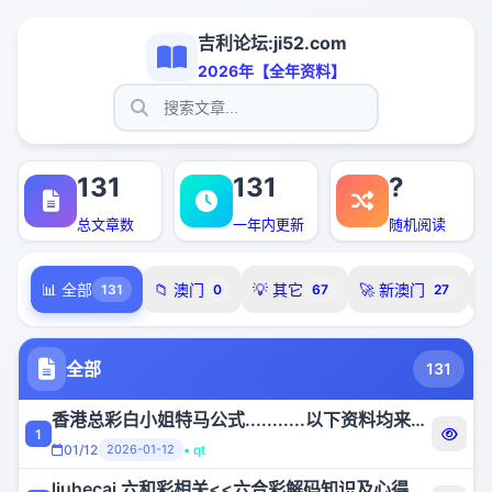
吉利论坛:ji52.com
2026年【全年资料】
131
131
?
总文章数
一年内更新
随机阅读
📊 全部
📁 澳门
💡 其它
🚀 新澳门

131
0
67
27
全部
131
香港总彩白小姐特马公式...........以下资料均来。吉利论坛ji520.com宣传部，以供网友参考。看最有趣最准确的本站独家编辑资料请访问吉利论坛。
1
01/12
2026-01-12
• qt
liuhecai 六和彩相关<<六合彩解码知识及心得>>