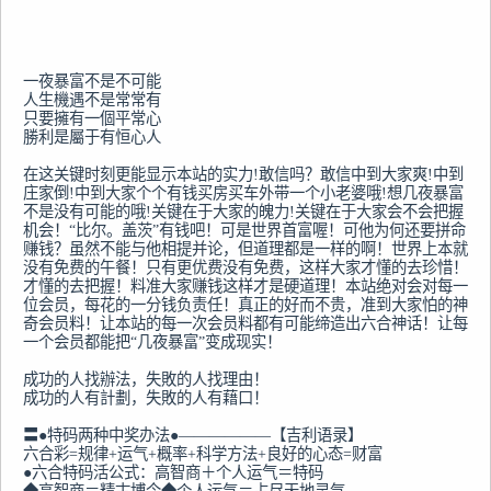
一夜暴富不是不可能

人生機遇不是常常有

只要擁有一個平常心

勝利是屬于有恒心人

在这关键时刻更能显示本站的实力!敢信吗？敢信中到大家爽!中到
庄家倒!中到大家个个有钱买房买车外带一个小老婆哦!想几夜暴富
不是没有可能的哦!关键在于大家的魄力!关键在于大家会不会把握
机会！“比尔。盖茨”有钱吧！可是世界首富喔！可他为何还要拼命
赚钱？虽然不能与他相提并论，但道理都是一样的啊！世界上本就
没有免费的午餐！只有更优费没有免费，这样大家才懂的去珍惜！
才懂的去把握！料准大家赚钱这样才是硬道理！本站绝对会对每一
位会员，每花的一分钱负责任！真正的好而不贵，准到大家怕的神
奇会员料！让本站的每一次会员料都有可能缔造出六合神话！让每
一个会员都能把“几夜暴富”变成现实！

成功的人找辦法，失敗的人找理由！

成功的人有計劃，失敗的人有藉口！

〓●特码两种中奖办法●——————【吉利语录】

六合彩=规律+运气+概率+科学方法+良好的心态=财富

●六合特码活公式：高智商＋个人运气＝特码
