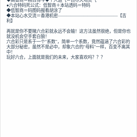
◆高智商＝精古博今◆个人运气＝占尽天地灵气

●六合特码死公式：低智商＋本站透码＝特码

◆低智商＝码图码报看胡涂了

◆本站心水交流＝香港机密——————————————【吉
利】

再就是你不要赌六合彩就永远不会输！这方法虽然很绝，但是你也
就没机会空手套白狼！

六合彩只是系于一个“系数”，简单一个系数，竟然蕴涵了六合彩的
大部分秘密，虽然不是必中，却象六合的“母料”一样，百变不离其
中！

玩好六合，上面就是我们的未来，大家喜欢吗？？？