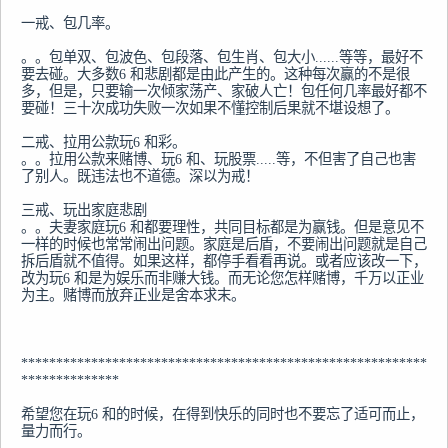
一戒、包几率。

。。包单双、包波色、包段落、包生肖、包大小......等等，最好不
要去碰。大多数6 和悲剧都是由此产生的。这种每次赢的不是很
多，但是，只要输一次倾家荡产、家破人亡！包任何几率最好都不
要碰！三十次成功失败一次如果不懂控制后果就不堪设想了。

二戒、拉用公款玩6 和彩。

。。拉用公款来赌博、玩6 和、玩股票.....等，不但害了自己也害
了别人。既违法也不道德。深以为戒！

三戒、玩出家庭悲剧

。。夫妻家庭玩6 和都要理性，共同目标都是为赢钱。但是意见不
一样的时候也常常闹出问题。家庭是后盾，不要闹出问题就是自己
拆后盾就不值得。如果这样，都停手看看再说。或者应该改一下，
改为玩6 和是为娱乐而非赚大钱。而无论您怎样赌博，千万以正业
为主。赌博而放弃正业是舍本求末。

**********************************************************
**************

希望您在玩6 和的时候，在得到快乐的同时也不要忘了适可而止，
量力而行。