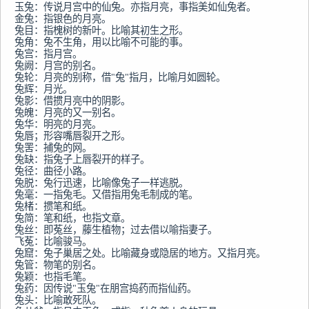
玉兔：传说月宫中的仙兔。亦指月亮，事指美如仙兔者。

金兔：指银色的月亮。

兔目：指槐树的新叶。比喻其初生之形。

兔角：兔不生角，用以比喻不可能的事。

兔宫：指月宫。

兔阙：月宫的别名。

兔轮：月亮的别称，借"兔"指月，比喻月如圆轮。

兔辉：月光。

兔影：借掼月亮中的阴影。

兔魄：月亮的又一别名。

兔华：明亮的月亮。

兔唇；形容嘴唇裂开之形。

兔罟：捕兔的网。

兔缺：指兔子上唇裂开的样子。

兔径：曲径小路。

兔脱：兔行迅速，比喻像兔子一样逃脱。

兔毫：一指兔毛。又借指用兔毛制成的笔。

兔楮：掼笔和纸。

兔简：笔和纸，也指文章。

兔丝：即菟丝，藤生植物；过去借以喻指妻子。

飞菟：比喻骏马。

兔窟：兔子巢居之处。比喻藏身或隐居的地方。又指月亮。

兔管：物笔的别名。

兔颖：也指毛笔。

兔药：因传说"玉兔"在朋宫捣药而指仙药。

兔头：比喻敢死队。
