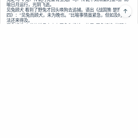
喻日月运行，光阴飞逝。

见兔顾犬 看到了野兔才回头唤狗去追捕。语出《战国策·楚策
四》：“见兔而顾犬，未为晚也。”比喻事情虽紧急，但如及时想办
法还来得及。

玉兔银蟾 古代传说月宫中有玉兔和蟾蜍，故用“玉兔银蟾”指明净
的月亮。

龙

在汉语中，有很多词是由"龙"与其它字词共同搭建起来的，可以
说，带"龙" 的词自然就有一威风凛凛的气势：

龙章 比喻文采炳焕。

龙头 比喻出人关地者。科举时状元称龙头。

龙凤 比喻贤才。

上一篇
龙亢 比喻为人有骨气，刚正不阿。

龙虎 比喻英雄豪杰。

liuhecai 六和彩相关<<生肖与成语>>之鼠牛虎
龙光 形容恩宠荣光或文章有文采，也可形容宝剑的不芒

龙吟 形容象龙鸣之声 龙驹 比喻聪颖的儿童。

下一篇
龙门 比喻人的声望高。

龙飞 比喻得志或升官。

liuhecai 六和彩相关<<生肖与成语>>之马羊猴
龙蛇 比喻非常之人或形容草书书法笔势洒脱。

龙飞 比喻得志或升官。

龙兴 比喻新王朝的兴起。

龙战 原是指阴阳二气的交战，后比喻群雄割据争战。

龙蟠 比喻豪杰之士隐伏待时。

但是，也有一些事物类词语，虽借"龙"名，而身价并非提高，如：

龙驹 指骏马。
