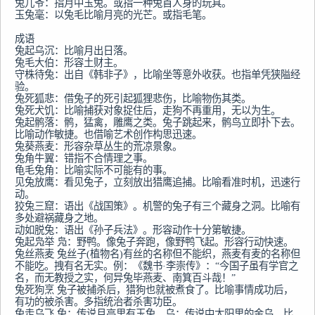
兔儿爷：指月中玉兔。或指一种兔首人身的玩具。

玉兔毫：以兔毛比喻月亮的光芒。或指毛笔。

成语

兔起乌沉：比喻月出日落。

兔毛大伯：形容土财主。

守株待兔：出自《韩非子》，比喻坐等意外收获。也指单凭狭隘经
验。

兔死狐悲：借兔子的死引起狐狸悲伤，比喻物伤其类。

兔死犬饥：比喻捕获对象捉住后，走狗不再重用，无以为生。

兔起鹘落：鹘，猛禽，雕鹰之类。兔子跳起来，鹘鸟立即扑下去。
比喻动作敏捷。也借喻艺术创作构思迅速。

兔葵燕麦：形容杂草丛生的荒凉景象。

兔角牛翼：错指不合情理之事。

龟毛兔角：比喻实际不可能有的事。

见兔放鹰：看见兔子，立刻放出猎鹰追捕。比喻看准时机，迅速行
动。

狡兔三窟：语出《战国策》。机警的兔子有三个藏身之洞。比喻有
多处避祸藏身之地。

动如脱兔：语出《孙子兵法》。形容动作十分第敏捷。

兔起凫举 凫：野鸭。像兔子奔跑，像野鸭飞起。形容行动快速。

兔丝燕麦 兔丝子(植物名)有丝的名称但不能织，燕麦有麦的名称但
不能吃。拽有名无实。例：《魏书·李崇传》：“今国子虽有学官之
名，而无教授之实，何异兔毕燕麦、南箕百斗哉！”

兔死狗烹 兔子被捕杀后，猎狗也就被煮食了。比喻事情成功后，
有功的被杀害。多指统治者杀害功臣。

兔走乌飞 兔：传说月亮里有玉兔。乌：传说中太阳里的金乌。比