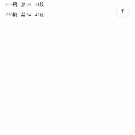
029期：禁:08---21段

030期：禁:34---49段

031期：禁:02---17段

032期：禁:28---41段

033期：禁:29---43段

034期：禁:05---19段

035期：禁:19---32段

上一篇
036期：禁:33---46段

〓香港〓2026年【半句玄机诗】全年资料(001-152期)
037期：禁:35---48段

下一篇
038期：禁:16---31段

〓香港〓2026年【脑筋急转弯】全年资料(001-152期)
039期：禁:29---44段

040期：禁:21---34段

041期：禁:29---42段
