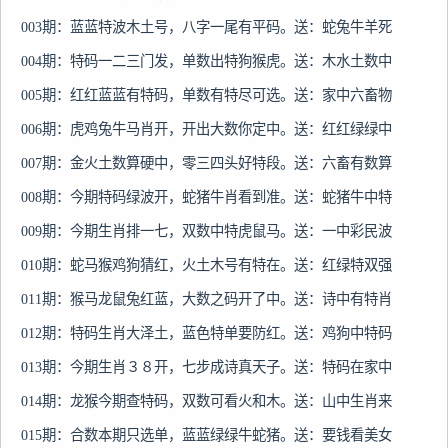
003期：蓝蓝特波木土号，八字一尾有平码。送：蛇兔牛羊死

004期：特码一二三门发，单数出特狗猴虎。送：木水土数中

005期：红红蓝蓝有特码，单数有特尽可选。送：家中六畜物

006期：虎鸡兔牛马肖开，开出大数你定中。送：红红绿绿中

007期：金火土数算硬中，零三四头好特段。送：六畜有数算

008期：今期特码绿波开，蛇猪牛肖看到准。送：蛇猪牛中特

009期：今期生肖排一七，双数中特虎鼠马。送：一中彩民波

010期：蛇马猴鸡狗猜红，火土木号有特在。送：红绿特双强

011期：猴马龙鼠兔红蓝，大数之码开了中。送：诗中有特肖

012期：特码生肖大泽土，蓝色特单要防红。送：鸡狗中特码

013期：今期生肖３８开，七步成诗真天子。送：特码在家中

014期：龙猴今期查特码，双数可看火和木。送：山中生肖来

015期：合数本期只选单，蓝蓝绿绿牛蛇猪。送：要钱看美女
