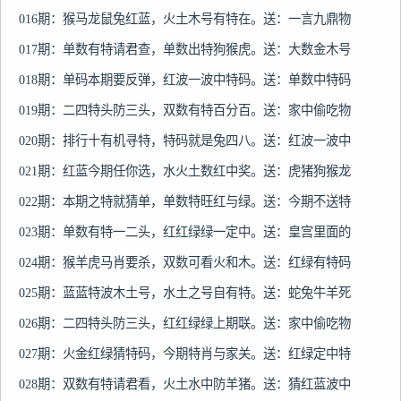
016期：猴马龙鼠兔红蓝，火土木号有特在。送：一言九鼎物

017期：单数有特请君查，单数出特狗猴虎。送：大数金木号

018期：单码本期要反弹，红波一波中特码。送：单数中特码

019期：二四特头防三头，双数有特百分百。送：家中偷吃物

020期：排行十有机寻特，特码就是兔四八。送：红波一波中

021期：红蓝今期任你选，水火土数红中奖。送：虎猪狗猴龙

022期：本期之特就猜单，单数特旺红与绿。送：今期不送特

023期：单数有特一二头，红红绿绿一定中。送：皇宫里面的

024期：猴羊虎马肖要杀，双数可看火和木。送：红绿有特码

025期：蓝蓝特波木土号，水土之号自有特。送：蛇兔牛羊死

026期：二四特头防三头，红红绿绿上期联。送：家中偷吃物

027期：火金红绿猜特码，今期特肖与家关。送：红绿定中特

028期：双数有特请君看，火土水中防羊猪。送：猜红蓝波中
